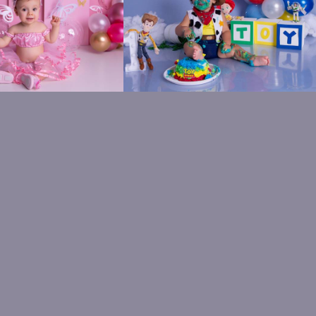
1170
1636