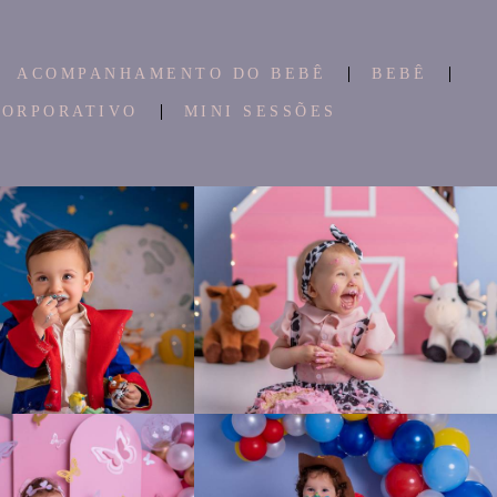
ACOMPANHAMENTO DO BEBÊ
BEBÊ
CORPORATIVO
MINI SESSÕES
667
761