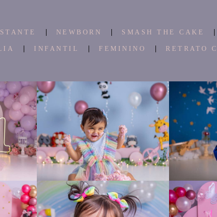
STANTE
NEWBORN
SMASH THE CAKE
LIA
INFANTIL
FEMININO
RETRATO 
1225