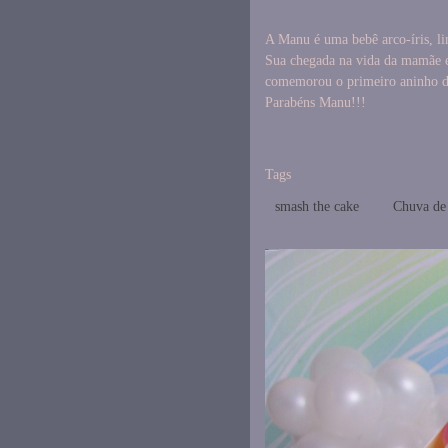
A Manu é uma bebê arco-íris, lin
Sua chegada na vida da mamãe e 
comemorou o primeiro aninho del
Parabéns Manu!!!
Tags
smash the cake
Chuva de