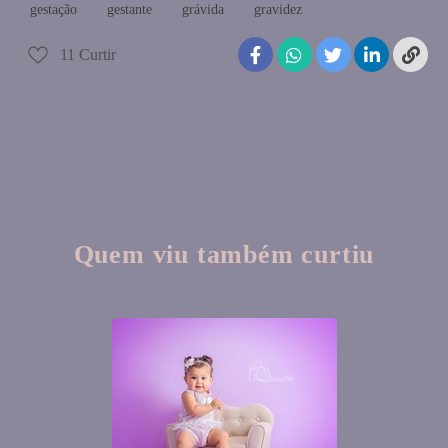
gestação
gestante
grávida
gravidez
11
Curtir
Quem viu também curtiu