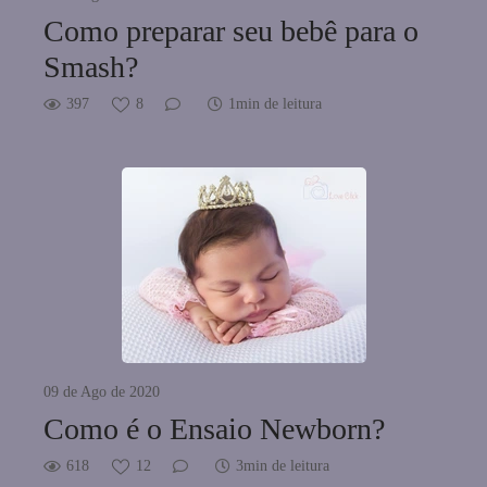
Como preparar seu bebê para o
Smash?
397
8
1min de leitura
09 de Ago de 2020
Como é o Ensaio Newborn?
618
12
3min de leitura