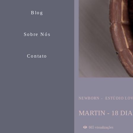
Blog
Sobre Nós
Contato
NEWBORN
ESTÚDIO LOV
MARTIN - 18 DIA
665
visualizações