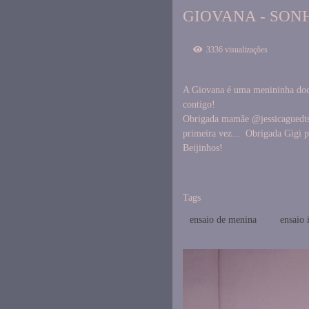
GIOVANA - SON
3336
visualizações
A Giovana é uma menininha doce
contigo!
Obrigada mamãe @jessicaguedtsma
primeira vez... Obrigada Gigi p
Beijinhos!
Tags
ensaio de menina
ensaio 