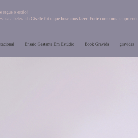
 segue o estilo!
staca a beleza da Giselle foi o que buscamos fazer. Forte como uma empreende
stacional
Ensaio Gestante Em Estúdio
Book Grávida
gravidez