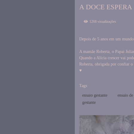
A DOCE ESPERA 
1268
visualizações
Depois de 5 anos em um mundo a
A mamãe Roberta, o Papai Julian
Quando a Alícia crescer vai pode
Roberta, obrigada por confiar o
♥
Tags
ensaio gestante
ensaio de
gestante