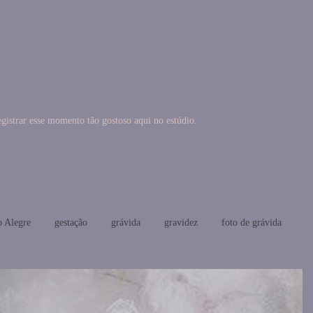
istrar esse momento tão gostoso aqui no estúdio.
o Alegre
gestação
grávida
gravidez
foto de grávida